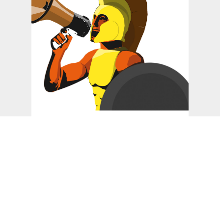
19. AUGUST 2022
Seminar Storytelling für
Werbespots, Virals und
Social-Media-Videos.
Vom Home-Video zum
Viral-Video, Teil 2