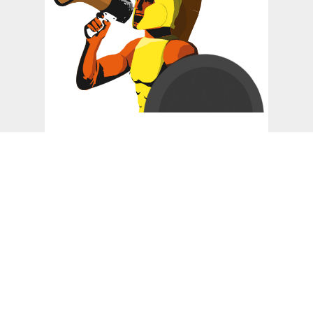
27. JANUAR 2023
Ideen-Entwicklung für
Werbekampagnen
Das Creative Game Hot
Shop Format. Ihr Speedboot für
neue Ideen Der Creative Game Hot