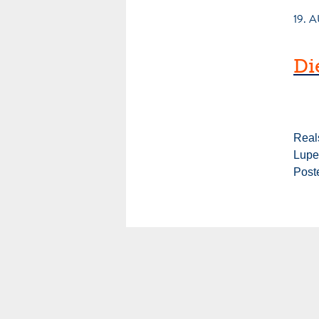
19. 
Di
Real
Lupe
Poste