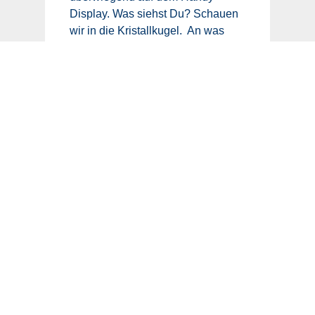
Display. Was siehst Du? Schauen
wir in die Kristallkugel. An was
erinnern wir uns und in welcher
Gestalt? Bitte schließ 30 Sekunden
die Augen. Welches Social-Media-
Video fällt Dir ein, das Dir auf dem
Handy-Display begegnet ist?
Welches Thema? Welche Story?
Welcher Absender? Auf welcher
Plattform? Wo warst Du
eingeloggt? […]
7. AUGUST 2020