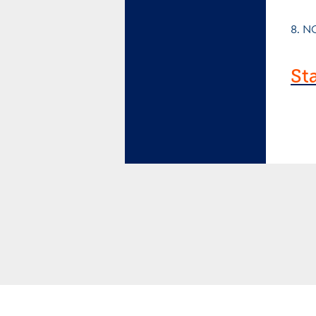
8. N
St