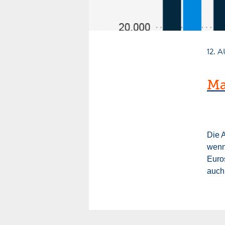
12. 
Ma
Die A
wenn 
Euros
auch 