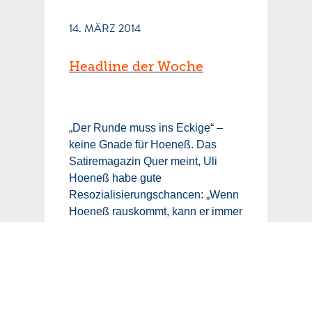
14. MÄRZ 2014
Headline der Woche
„Der Runde muss ins Eckige“ –
keine Gnade für Hoeneß. Das
Satiremagazin Quer meint, Uli
Hoeneß habe gute
Resozialisierungschancen: „Wenn
Hoeneß rauskommt, kann er immer
noch Vereinsboss beim ADAC
werden.“ Oder: „28 500 000 Euro =
1278 Tage Haft“ Das SZ-Magazin
titelt: „Der längste Platzverweis der
Bundesligageschichte“ … Die
Twitter-Timeline war randvoll mit