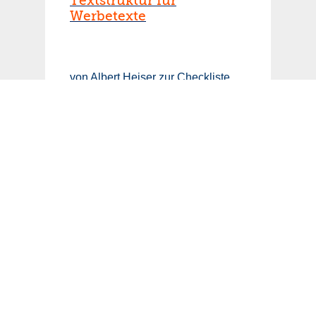
Textstruktur für
Werbetexte
von Albert Heiser zur Checkliste
Textstruktur Wie wichtig ist die
Textstruktur bei Werbetexten? Gute
Textstruktur verbessert jeden
Werbetext. Kein Leser kämpft sich
gerne durch Bleiwüsten – nicht in
Print und schon gar nicht online.
Guter Werbetext braucht Struktur
und Abwechslung Wir nehmen Text
selektiv wahr. Wie viel Text wir
lesen, hängt von unserer
selektiven Wahrnehmung ab. […]