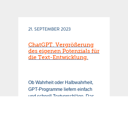
21. SEPTEMBER 2023
ChatGPT. Vergrößerung
des eigenen Potenzials für
die Text-Entwicklung.
Ob Wahrheit oder Halbwahrheit,
GPT-Programme liefern einfach
und schnell Textvorschläge. Das
weiße Blatt ist in 1,5 Sekunden
gefüllt. Die ersten Formulierungen
erscheinen vor deinen Augen. Ein
Start mit Erfolgserlebnis. Wo man