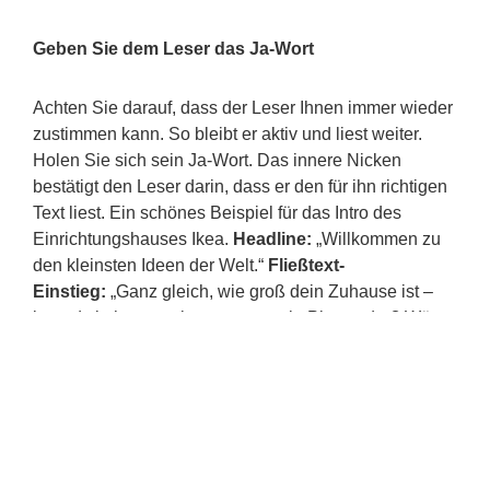
Geben Sie dem Leser das Ja-Wort
Achten Sie darauf, dass der Leser Ihnen immer wieder
zustimmen kann. So bleibt er aktiv und liest weiter.
Holen Sie sich sein Ja-Wort. Das innere Nicken
bestätigt den Leser darin, dass er den für ihn richtigen
Text liest. Ein schönes Beispiel für das Intro des
Einrichtungshauses Ikea.
Headline:
„Willkommen zu
den kleinsten Ideen der Welt.“
Fließtext-
Einstieg:
„Ganz gleich, wie groß dein Zuhause ist –
irgendwie hat man immer zu wenig Platz, oder? Wäre
es nicht toll, wenn du deine Räume cleverer nutzen
könntest? Und vielleicht noch Platz findest, von dem
du gar nicht wusstest, dass er da ist?“ Jeder Satz führt
zu einem inneren Nicken. Fragen sind dafür
besonders gut geeignet. Sie sollten zum Problem und
dem Schmerz der Zielgruppe führen, dann ist die