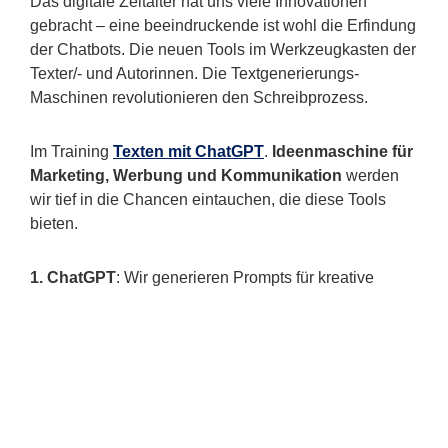
Das digitale Zeitalter hat uns viele Innovationen
gebracht ­– eine beeindruckende ist wohl die Erfindung
der Chatbots. Die neuen Tools im Werkzeugkasten der
Texter/- und Autorinnen. Die Textgenerierungs-
Maschinen revolutionieren den Schreibprozess.
Im Training
Texten mit ChatGPT
.
Ideenmaschine für
Marketing, Werbung und Kommunikation
werden
wir tief in die Chancen eintauchen, die diese Tools
bieten.
1. ChatGPT
: Wir generieren Prompts für kreative
Texte, die von menschlich verfassten kaum zu
unterscheiden sind.
2. Effizienz
: ChatGPT steigert die Effizienz im
Schreibprozess durch schnelle Erstellung und
Überarbeitung von Texten für Marketing, Werbung,