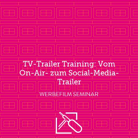
TV-Trailer Training: Vom
On-Air- zum Social-Media-
Trailer
WERBEFILM SEMINAR