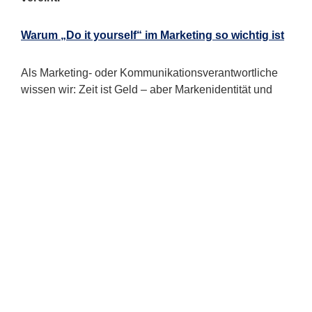
Warum „Do it yourself“ im Marketing so wichtig ist
Als Marketing- oder Kommunikationsverantwortliche
wissen wir: Zeit ist Geld – aber Markenidentität und
gestalterische Qualität dürfen dabei nicht auf der
Strecke bleiben. Genau hier bietet Canva eine Lösung.
Die Plattform ermöglicht es, Designs selbst zu
erstellen, schnell anzupassen und zielgruppengerecht
auszugeben – ganz ohne aufwändige Designsoftware
oder spezielle Grafikkenntnisse.
Die Vorteile
:
Schnelligkeit
: In wenigen Minuten sind Social-Media-
Posts, Flyer, Präsentationen oder Newsletter-Header
erstellt – komplett CI-konform.