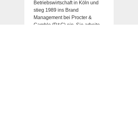
Betriebswirtschaft in Köln und
stieg 1989 ins Brand
Management bei Procter &
Gamble (P&G) ein. Sie arbeite
für P&G in Deutschland,
Tschechien und der Schweiz
und verantwortete diverse
Produkteinführungen und
Marken-Neupositionierungen.
Wertvolle Erfahrung sammelte
sie im Zuge der Übernahme und
Integration des tschechischen
Staatsbetriebes Rakona und
des deutschen
Familienunternehmens Ellen
Betrix in 1990. Von 1994 bis
1998 war Alice als
Unternehmensberaterin bei der
Boston Consulting Group in