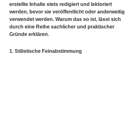
erstellte Inhalte stets redigiert und lektoriert
werden, bevor sie veröffentlicht oder anderweitig
verwendet werden. Warum das so ist, lässt sich
durch eine Reihe sachlicher und praktischer
Gründe erklären.
1. Stilistische Feinabstimmung
Obwohl ChatGPT über ein breites Spektrum
sprachlicher Stile verfügt, orientiert es sich meist an
generischen Mustern. Das bedeutet: Die Texte sind oft
korrekt, aber stilistisch unspezifisch. Gerade bei
kreativen, wissenschaftlichen oder fachlich
anspruchsvollen Texten ist ein individueller Tonfall
entscheidend. Ein Lektor kann Feinheiten wie
Sprachrhythmus, Tonalität und Zielgruppenansprache
präziser anpassen.