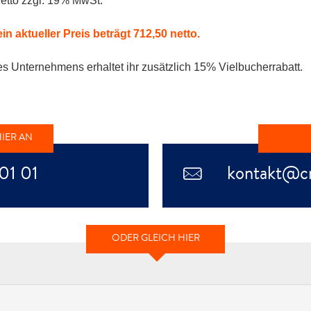
etto zzgl. 19% MwSt.
n aktueller Preis beträgt 712,50 netto.
 Unternehmens erhaltet ihr zusätzlich 15% Vielbucherrabatt.
IER AN
01 01
kontakt@cr
ODER GLEICH HIER