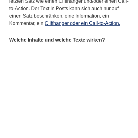
letzten Satz wie einen Cliffhanger und/oder einen Call-
to-Action. Der Text in Posts kann sich auch nur auf
einen Satz beschränken, eine Information, ein
Kommentar, ein
Cliffhanger oder ein Call-to-Action.
Welche Inhalte und welche Texte wirken?
Die direkte Ansprache der User ist für jeden Text
sinnvoll und so auch in den sozialen Medien. Vorsicht,
die sozialen Medien sind kein
Verlautbarungsmedium. Sie heißen soziale Medien,
weil sie dem User einen Austausch anbieten, eine
Interaktion, ein Gespräch oder eine wertvolle
Information. Das gedankenlose Abbilden von Terminen
ist ein No-Go. Wie Sie sicherlich schon selbst gemerkt
haben, ist die Reaktion darauf auch gering. Es sei
denn, George Clooney kommt vorbei.